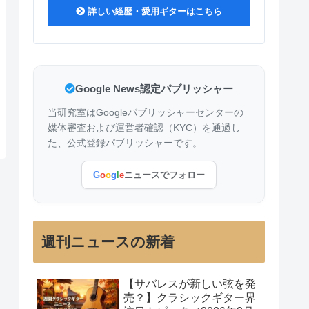
詳しい経歴・愛用ギターはこちら
Google News認定パブリッシャー
当研究室はGoogleパブリッシャーセンターの
媒体審査および運営者確認（KYC）を通過し
た、公式登録パブリッシャーです。
G
o
o
g
l
e
ニュースでフォロー
週刊ニュースの新着
【サバレスが新しい弦を発
売？】クラシックギター界