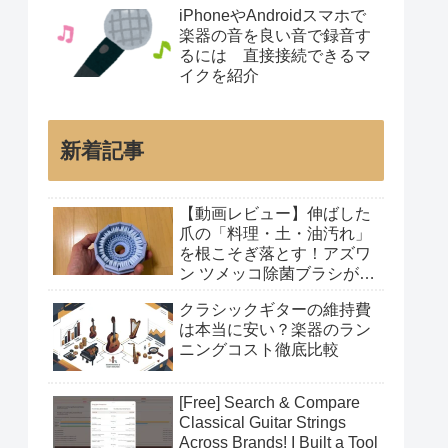
iPhoneやAndroidスマホで
楽器の音を良い音で録音す
るには 直接接続できるマ
イクを紹介
新着記事
【動画レビュー】伸ばした
爪の「料理・土・油汚れ」
を根こそぎ落とす！アズワ
ン ツメッコ除菌ブラシが凄
すぎた
クラシックギターの維持費
は本当に安い？楽器のラン
ニングコスト徹底比較
[Free] Search & Compare
Classical Guitar Strings
Across Brands! I Built a Tool