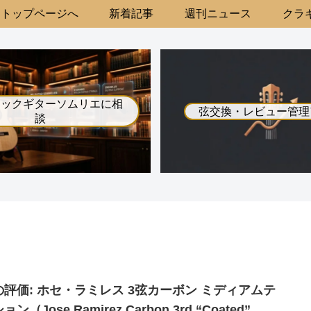
トップページへ
新着記事
週刊ニュース
クラギ
シックギターソムリエに相
弦交換・レビュー管理
談
の評価: ホセ・ラミレス 3弦カーボン ミディアムテ
ョン（Jose Ramirez Carbon 3rd “Coated”