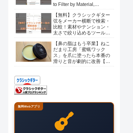
to Filter by Material,
Tension, and Gauge
【無料】クラシックギター
弦をメーカー横断で検索・
比較！素材やテンション・
太さで絞り込めるツールを
作りました
【鼻の脂はもう卒業】ねこ
だまり工房「蜜蝋ワック
ス」を爪に塗ったら本番の
滑りと音が劇的に改善【レ
ビュー】
無料Webアプリ