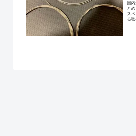
国内
とめ
スペ
る弦
の保