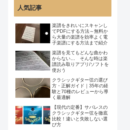
人気記事
楽譜をきれいにスキャンし
てPDFにする方法～無料か
ら大量の楽譜を効率よく電
子楽譜にする方法まで紹介
楽譜を見てもどんな曲かわ
からない… そんな時は楽
譜読み取りアプリ/ソフトを
使おう
クラシックギター弦の選び
方・正解ガイド｜35年の経
験と70種のレビューから導
く最適解
【現代の定番】サバレスの
クラシックギター弦を徹底
比較！違いと失敗しない選
び方