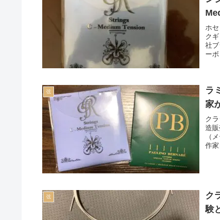
Me
ホセ
クギ
社ブ
ーボ
ラ
弦
家
クラ
造販
（メ
作家
ク
弦
験