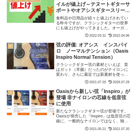
イルが値上げ～テヌートギターサ
ポートやオアシスギタースリーブ
も
食料品や日用品が続々と値上げされてい
る昨今ですが、クラシックギターの世界
にも値上げがやってきました。オーガス
チン弦や爪ヤスリのサウンドファイル、
2022.03.31
2022.04.06
テヌートギターサポートやオアシスギタ
ースリーブが2022年4月1日から値上げさ
弦の評価: オアシス インスパイ
弦
れるそうです。オー...
ロ ノーマルテンション（Oasis
Inspiro Normal Tension）
クラシックギター弦の素材といえば、昔
はガット（羊腸）だったのがナイロンに
変わり、さらに最近では新素材を使った
ものが数多く販売されています。Oasisの
2021.07.20
2026.07.29
Inspiroもそんな新素材系の弦の1つです。
新発売のこの弦を早速試してみました。
Oasisから新しい弦「Inspiro」が
弦
以下の記...
登場 非ナイロンの芯線を低音弦
に使用
新たなクラシックギター弦が登場です。
Oasisが発売した「Inspiro」は低音弦の芯
線に、一般的なナイロンではなく、独自
のマルチフィラメントコアを使っている
2021.05.21
2021.07.20
のが特徴です。日本では楽器用加湿器メ
ーカーとして知られるOasisOasisは、