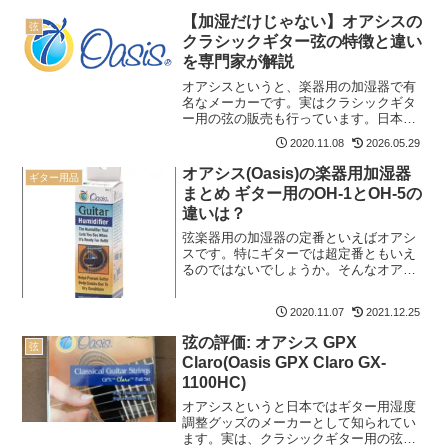
【加湿だけじゃない】オアシスの
弦
クラシックギター弦の特徴と違い
を専門家が解説
オアシスというと、楽器用の加湿器で有
名なメーカーです。実はクラシックギタ
ー用の弦の販売も行っています。日本で
はメジャーではありませんが、しっかり
2020.11.08
2026.05.29
とトレンドを踏まえたラインナップで
す。そんな知られざるオアシスのクラシ
オアシス(Oasis)の楽器用加湿器
ギター用品
ックギター用弦についてまと...
まとめ ギター用のOH-1とOH-5の
違いは？
弦楽器用の加湿器の定番といえばオアシ
スです。特にギターでは超定番ともいえ
るのではないでしょうか。そんなオアシ
スにはいろいろな製品が存在し、どれを
選べばいいのかわからなくなりそうで
2020.11.07
2021.12.25
す。この記事ではオアシスの加湿器につ
いてまとめてみました。ギタ...
弦の評価: オアシス GPX
弦
Claro(Oasis GPX Claro GX-
1100HC)
オアシスというと日本ではギター用湿度
調整グッズのメーカーとして知られてい
ます。実は、クラシックギター用の弦も