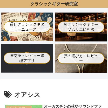
クラシックギター研究室
週刊クラシックギタ
AIクラシックギター
ーニュース
ソムリエに相談
弦交換・レビュー管
弦の選び方・レビュ
理アプリ
ー
オアシス
オーガスチンの弦やサウンドファ
イベント、セール情報