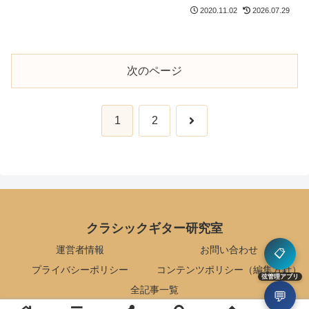
販売しているんです。今回はそんなオア
2020.11.02
2026.07.29
シスのラインナップのなかから、GPX
Claroというセットをレビューします。1
弦が特殊なナイロ...
次のページ
次
1
2
へ
クラシックギター研究室
運営者情報
お問い合わせ
📋
プライバシーポリシー
コンテンツポリシー（編集方針）
弦管理アプリ
全記事一覧
💬