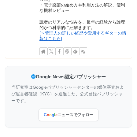
・電子楽譜の始め方や利用方法の解説、便利
な機材レビュー
読者のリアルな悩みを、長年の経験から論理
的かつ科学的に紐解きます。
[＞管理人の詳しい経歴や愛用するギターの情
報はこちら]
Google News認定パブリッシャー
当研究室はGoogleパブリッシャーセンターの媒体審査およ
び運営者確認（KYC）を通過した、公式登録パブリッシャ
ーです。
G
o
o
g
l
e
ニュースでフォロー