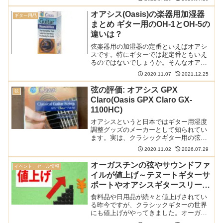
Inspiroもそんな新素材系の弦の1つです。
新発売のこの弦を早速試してみました。
オアシス(Oasis)の楽器用加湿器
ギター用品
以下の記...
まとめ ギター用のOH-1とOH-5の
違いは？
弦楽器用の加湿器の定番といえばオアシ
スです。特にギターでは超定番ともいえ
るのではないでしょうか。そんなオアシ
スにはいろいろな製品が存在し、どれを
2020.11.07
2021.12.25
選べばいいのかわからなくなりそうで
す。この記事ではオアシスの加湿器につ
弦の評価: オアシス GPX
弦
いてまとめてみました。ギタ...
Claro(Oasis GPX Claro GX-
1100HC)
オアシスというと日本ではギター用湿度
調整グッズのメーカーとして知られてい
ます。実は、クラシックギター用の弦も
販売しているんです。今回はそんなオア
2020.11.02
2026.07.29
シスのラインナップのなかから、GPX
Claroというセットをレビューします。1
オーガスチンの弦やサウンドファ
イベント、セール情報
弦が特殊なナイロ...
イルが値上げ～テヌートギターサ
ポートやオアシスギタースリーブ
も
食料品や日用品が続々と値上げされてい
る昨今ですが、クラシックギターの世界
にも値上げがやってきました。オーガス
チン弦や爪ヤスリのサウンドファイル、