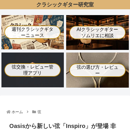
クラシックギター研究室
週刊クラシックギタ
AIクラシックギター
ーニュース
ソムリエに相談
弦交換・レビュー管
弦の選び方・レビュ
理アプリ
ー
ホーム
弦
Oasisから新しい弦「Inspiro」が登場 非