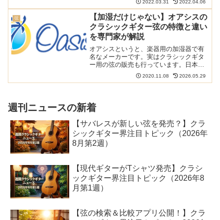
2022.03.31
2022.04.06
テヌートギターサポートやオアシスギタ
ースリーブが2022年4月1日から値上げさ
【加湿だけじゃない】オアシスの
弦
れるそうです。オー...
クラシックギター弦の特徴と違い
を専門家が解説
オアシスというと、楽器用の加湿器で有
名なメーカーです。実はクラシックギタ
ー用の弦の販売も行っています。日本で
はメジャーではありませんが、しっかり
2020.11.08
2026.05.29
とトレンドを踏まえたラインナップで
す。そんな知られざるオアシスのクラシ
ックギター用弦についてまと...
週刊ニュースの新着
【サバレスが新しい弦を発売？】クラ
シックギター界注目トピック（2026年
8月第2週）
【現代ギターがTシャツ発売】クラシ
ックギター界注目トピック（2026年8
月第1週）
【弦の検索＆比較アプリ公開！】クラ