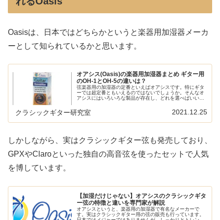
れるOasis
Oasisは、日本ではどちらかというと楽器用加湿器メーカ
ーとして知られているかと思います。
オアシス(Oasis)の楽器用加湿器まとめ ギター用
のOH-1とOH-5の違いは？
弦楽器用の加湿器の定番といえばオアシスです。特にギタ
ーでは超定番ともいえるのではないでしょうか。そんなオ
アシスにはいろいろな製品が存在し、どれを選べばいいの
かわからなくなりそうです。この記事ではオアシスの加湿
器についてまとめてみました。ギタ...
2021.12.25
クラシックギター研究室
しかしながら、実はクラシックギター弦も発売しており、
GPXやClaroといった独自の高音弦を使ったセットで人気
を博しています。
【加湿だけじゃない】オアシスのクラシックギタ
ー弦の特徴と違いを専門家が解説
オアシスというと、楽器用の加湿器で有名なメーカーで
す。実はクラシックギター用の弦の販売も行っています。
日本ではメジャーではありませんが、しっかりとトレンド