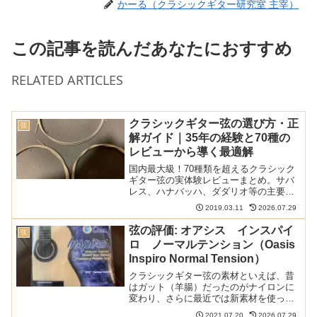
かーる（クラシックギター研究室 主宰）
この記事を読んだあなたにおすすめ
RELATED ARTICLES
クラシックギター弦の選び方・正
弦
解ガイド｜35年の経験と70種の
レビューから導く最適解
国内最大級！70種類を超えるクラシック
ギター弦の実体験レビューまとめ。サバ
レス、ハナバッハ、ダダリオ等の主要メ
ーカーから希少なスペイン弦まで網羅。
2019.03.11
2026.07.29
比較早見表やショートカットリンクで、
気になる弦の評価へすぐ辿り着けます。
弦の評価: オアシス インスパイ
弦
弦選びに迷う全てのギタリスト必見の保
ロ ノーマルテンション（Oasis
存版ガイド。
Inspiro Normal Tension）
クラシックギター弦の素材といえば、昔
はガット（羊腸）だったのがナイロンに
変わり、さらに最近では新素材を使った
ものが数多く販売されています。Oasisの
2021.07.20
2026.07.29