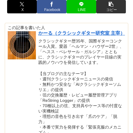
X
Facebook
LINE
コピー
この記事を書いた人
かーる（クラシックギター研究室 主宰）
クラシックギター歴35年、国際ギターコンク
ール入賞。愛器「ヘルマン・ハウザー2世」、
「ヘスス・ベレサール・ガルシア」ととも
に、クラシックギターのプレイヤー目線の実
践的ノウハウを発信しています。
【当ブログの主なテーマ】
・週刊クラシックギターニュースの発信
・無料かつ安全な「AIクラシックギターソム
リエ」の提供
・弦の交換履歴・レビュー履歴管理アプリ
「ReString Logger」の提供
・70種以上の弦、支持具やケース等の忖度な
い実機検証
・理想の音色を引き出す「爪のケア」「脱
力」
・本番で実力を発揮する「緊張克服のメカニ
ズム」