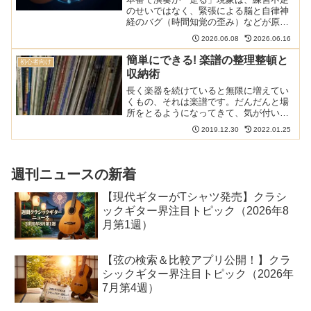
のせいではなく、緊張による脳と自律神
経のバグ（時間知覚の歪み）などが原因
です。本稿では、プロも実践する「4秒吸
2026.06.08
2026.06.16
って6秒吐く」呼吸法やセンタリングな
ど、科学的根拠に基づいた即効性のある
簡単にできる! 楽譜の整理整頓と
初心者向け
克服法を徹底解説します！
収納術
長く楽器を続けていると無限に増えてい
くもの、それは楽譜です。だんだんと場
所をとるようになってきて、気が付いた
時には収拾がつかなくなってしまいま
2019.12.30
2022.01.25
す。たまに整理整頓してやるとすっきり
して楽器を弾く意欲がわいてきます。本
サイトの電子楽譜に関する記...
週刊ニュースの新着
【現代ギターがTシャツ発売】クラシ
ックギター界注目トピック（2026年8
月第1週）
【弦の検索＆比較アプリ公開！】クラ
シックギター界注目トピック（2026年
7月第4週）