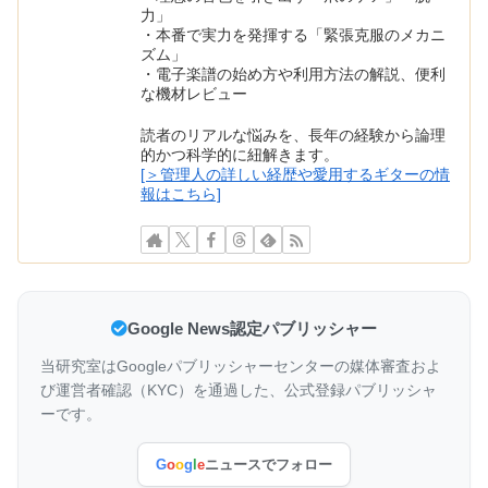
力」
・本番で実力を発揮する「緊張克服のメカニ
ズム」
・電子楽譜の始め方や利用方法の解説、便利
な機材レビュー
読者のリアルな悩みを、長年の経験から論理
的かつ科学的に紐解きます。
[＞管理人の詳しい経歴や愛用するギターの情
報はこちら]
Google News認定パブリッシャー
当研究室はGoogleパブリッシャーセンターの媒体審査およ
び運営者確認（KYC）を通過した、公式登録パブリッシャ
ーです。
G
o
o
g
l
e
ニュースでフォロー