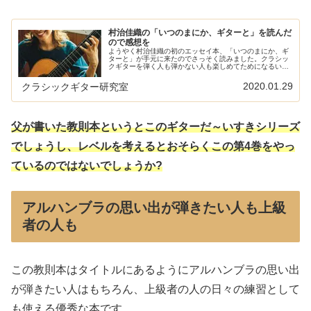
村治佳織の「いつのまにか、ギターと」を読んだ
ので感想を
ようやく村治佳織の初のエッセイ本、「いつのまにか、ギ
ターと」が手元に来たのでさっそく読みました。クラシッ
クギターを弾く人も弾かない人も楽しめてためになるいい
本でした。僭越ながらレビューしたいと思います。村治佳
織のギター人生と音楽観だけでなく...
2020.01.29
クラシックギター研究室
父が書いた教則本というとこのギターだ～いすきシリーズ
でしょうし、レベルを考えるとおそらくこの第4巻をやっ
ているのではないでしょうか?
アルハンブラの思い出が弾きたい人も上級
者の人も
この教則本はタイトルにあるようにアルハンブラの思い出
が弾きたい人はもちろん、上級者の人の日々の練習として
も使える優秀な本です。