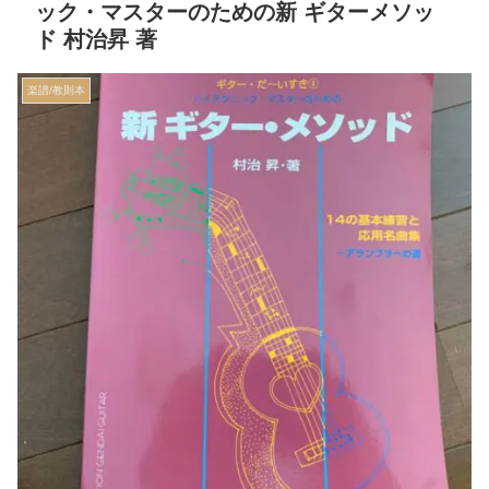
ック・マスターのための新 ギターメソッ
ド 村治昇 著
楽譜/教則本