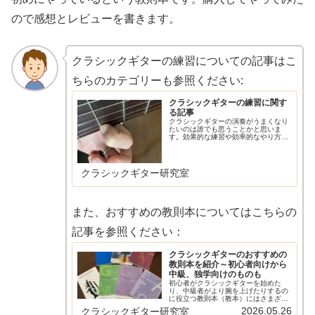
ので感想とレビューを書きます。
クラシックギターの練習についての記事はこ
ちらのカテゴリーも参照ください:
クラシックギターの練習に関す
る記事
クラシックギターの演奏がうまくなり
たいのは誰でも思うことかと思いま
す。効果的な練習や効率的なやり方、
注意点を記事にしています。
クラシックギター研究室
また、おすすめの教則本についてはこちらの
記事を参照ください：
クラシックギターのおすすめの
教則本を紹介～初心者向けから
中級、独学向けのものも
初心者がクラシックギターを始めた
り、中級者がより腕を上げたりするの
に役立つ教則本（教本）にはさまざま
なものが存在しています。スポーツと
2026.05.26
クラシックギター研究室
同じく、ギターを弾くにも基礎力が必