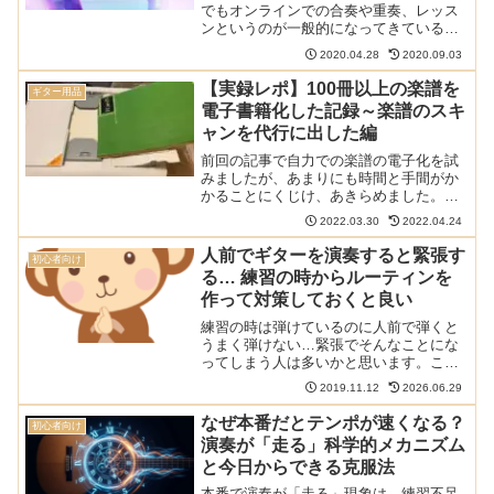
でもオンラインでの合奏や重奏、レッス
ンというのが一般的になってきているよ
うです。しかしながら、いろいろな手段
2020.04.28
2020.09.03
や機材、アプリがあってどれがいいのか
わからないのではないでしょうか。この
【実録レポ】100冊以上の楽譜を
ギター用品
記事ではどのような機材や...
電子書籍化した記録～楽譜のスキ
ャンを代行に出した編
前回の記事で自力での楽譜の電子化を試
みましたが、あまりにも時間と手間がか
かることにくじけ、あきらめました。そ
こで残りの楽譜をスキャン代行サービス
2022.03.30
2022.04.24
に出すことに。その経緯と使った業者に
ついて解説します。本サイトの電子楽譜
人前でギターを演奏すると緊張す
初心者向け
に関する記事は以下でまと...
る… 練習の時からルーティンを
作って対策しておくと良い
練習の時は弾けているのに人前で弾くと
うまく弾けない…緊張でそんなことにな
ってしまう人は多いかと思います。これ
は楽器だけでなくスポーツの世界でも同
2019.11.12
2026.06.29
じです。練習の時から「ルーティン」を
決めておくと自分を練習に近い状態に持
なぜ本番だとテンポが速くなる？
初心者向け
っていけます。五郎丸選手...
演奏が「走る」科学的メカニズム
と今日からできる克服法
本番で演奏が「走る」現象は、練習不足