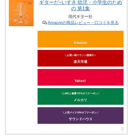
ギターだ~いすき 幼児・小学生のため
の 第1集
現代ギター社
Amazonの商品レビュー・口コミを見る
Amazon
＼お買い物マラソン開催中／
楽天市場
Yahoo!
＼LINEと連携で5％オフクーポン／
メルカリ
＼人気マイク10%オフクーポン／
サウンドハウス