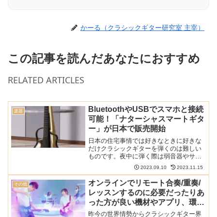
かーる（クラシックギター研究室 主宰）
この記事を読んだあなたにおすすめ
RELATED ARTICLES
BluetoothやUSBでスマホと接続
楽器
可能！「ナターシャスマートギタ
ー」が日本で販売開始
日本の住宅事情では好きなときに好きな
だけクラシックギターを弾くのは難しい
ものです。夜中に弾く際は弱音器やサイ
レントギターを使っている方も多いので
2023.09.10
2023.11.15
はないでしょうか。新しく日本で発売さ
れた「ナターシャスマートギター
オンラインでリモート合奏/重奏/
その他
（Natasha Smart ...
レッスンするのに必要だったりあ
った方が良い機材やアプリ、環境
について
昨今の世界情勢からクラシックギター界