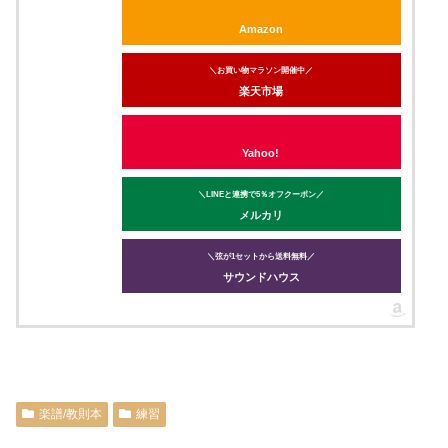
Amazon
＼お買い物マラソン開催中／
楽天市場
Yahoo!
＼LINEと連携で5％オフクーポン／
メルカリ
＼弦が1セットから送料無料／
サウンドハウス
楽譜/教則本
練習