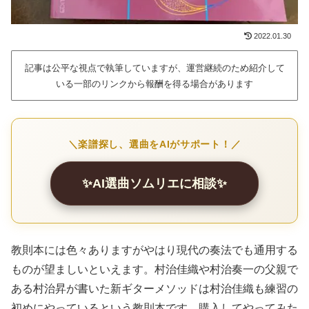
2022.01.30
記事は公平な視点で執筆していますが、運営継続のため紹介して
いる一部のリンクから報酬を得る場合があります
＼楽譜探し、選曲をAIがサポート！／
✨AI選曲ソムリエに相談✨
教則本には色々ありますがやはり現代の奏法でも通用する
ものが望ましいといえます。村治佳織や村治奏一の父親で
ある村治昇が書いた新ギターメソッドは村治佳織も練習の
初めにやっているという教則本です。購入してやってみた