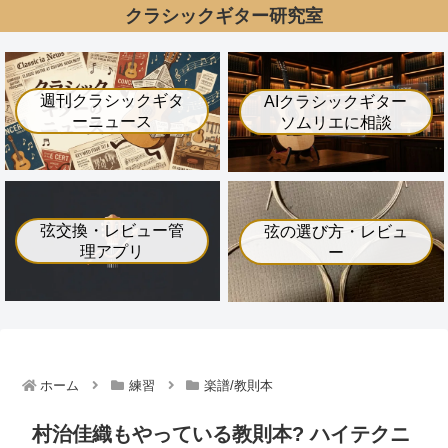
クラシックギター研究室
週刊クラシックギタ
AIクラシックギター
ーニュース
ソムリエに相談
弦交換・レビュー管
弦の選び方・レビュ
理アプリ
ー
ホーム
練習
楽譜/教則本
村治佳織もやっている教則本? ハイテクニ