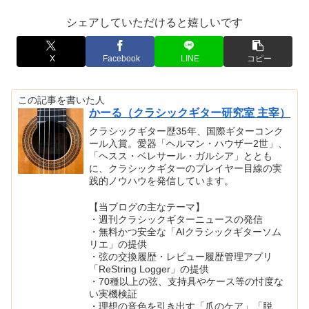
シェアしていただけると嬉しいです
X
Facebook
LINE
コピー
この記事を書いた人
かーる（クラシックギター研究室 主宰）
クラシックギター歴35年、国際ギターコンク
ール入賞。愛器「ヘルマン・ハウザー2世」、
「ヘスス・ベレサール・ガルシア」ととも
に、クラシックギターのプレイヤー目線の実
践的ノウハウを発信しています。
【当ブログの主なテーマ】
・週刊クラシックギターニュースの発信
・無料かつ安全な「AIクラシックギターソム
リエ」の提供
・弦の交換履歴・レビュー履歴管理アプリ
「ReString Logger」の提供
・70種以上の弦、支持具やケース等の忖度な
い実機検証
・理想の音色を引き出す「爪のケア」「脱