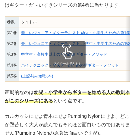
はギター・だ～いすきシリーズの第4巻に当たります。
巻数
タイトル
第1巻
楽しいジュニア・ギターテキスト 幼児・小学生のための第1集
第2巻
楽しいジュニア・ギターテキスト 小学生・中学生のための第2集
第3巻
中学生・高校生以上のための新ギター・メソッド
スクロールできます
第4巻
ハイテクニック・マスターのための新ギター・メソッド
第5巻
(上記4巻の解説本)
画期的なのは
幼児・小学生からギターを始める人の教則本
がこのシリーズにある
という点です。
カルカッシにせよ青本にせよPumping Nylonにせよ、どこ
か堅苦しく大人が読んでもそれほど面白いものではありま
せん(Pumping Nylonの原著は面白いですが)。