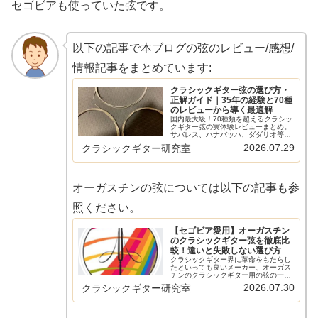
セゴビアも使っていた弦です。
以下の記事で本ブログの弦のレビュー/感想/
情報記事をまとめています:
クラシックギター弦の選び方・
正解ガイド｜35年の経験と70種
のレビューから導く最適解
国内最大級！70種類を超えるクラシッ
クギター弦の実体験レビューまとめ。
サバレス、ハナバッハ、ダダリオ等の
主要メーカーから希少なスペイン弦ま
2026.07.29
クラシックギター研究室
で網羅。比較早見表やショートカット
リンクで、気になる弦の評価へすぐ辿
り着けます。弦選びに迷う全てのギタ
リスト必見の保存版ガイド。
オーガスチンの弦については以下の記事も参
照ください。
【セゴビア愛用】オーガスチン
のクラシックギター弦を徹底比
較！違いと失敗しない選び方
クラシックギター界に革命をもたらし
たといっても良いメーカー、オーガス
チンのクラシックギター用の弦の一覧
です。現在のクラシックギターの音は
2026.07.30
クラシックギター研究室
オーガスチンのおかげといってもいい
くらい重要な、ナイロンを弦に使うと
いうことを最初に行ったのがオーガス
チ…