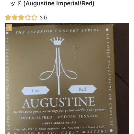
ッド (Augustine Imperial/Red)
3.0
弦