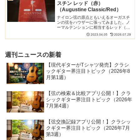
スチン レッド（赤）
（Augustine Classic/Red）
ナイロン弦の原点ともいえるオーガスチ
ンの弦をハウザーに張ってみました。ノ
ーマルテンションに相当するレッド（い
わゆるオーガスチンの赤）です。昔よく
2023.04.05
2026.07.29
使っていたのですが、そのときの印象と
違うのは楽器が変わったからなのか、そ
れとも弾き方が変わったた...
週刊ニュースの新着
【現代ギターがTシャツ発売】クラシ
ックギター界注目トピック（2026年8
月第1週）
【弦の検索＆比較アプリ公開！】クラ
シックギター界注目トピック（2026年
7月第4週）
【弦交換記録アプリ公開！】クラシッ
クギター界注目トピック（2026年7月
第3週）