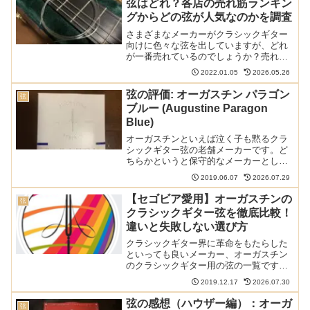
弦はどれ？各店の売れ筋ランキン
存版ガイド。
グからどの弦が人気なのかを調査
さまざまなメーカーがクラシックギター
向けに色々な弦を出していますが、どれ
が一番売れているのでしょうか？売れ筋
ランキングを公開している店の情報を調
2022.01.05
2026.05.26
査したところ、一番人気の弦が明らかと
なりました。以下の記事で本ブログの弦
弦の評価: オーガスチン パラゴン
弦
のレビュー/感想/情報記...
ブルー (Augustine Paragon
Blue)
オーガスチンといえば泣く子も黙るクラ
シックギター弦の老舗メーカーです。ど
ちらかというと保守的なメーカーとして
知られていました。そんなメーカーが久
2019.06.07
2026.07.29
しぶりに新しい弦をリリースしました。
それがパラゴン(Paragon)です。以下の記
【セゴビア愛用】オーガスチンの
弦
事で本ブログの...
クラシックギター弦を徹底比較！
違いと失敗しない選び方
クラシックギター界に革命をもたらした
といっても良いメーカー、オーガスチン
のクラシックギター用の弦の一覧です。
現在のクラシックギターの音はオーガス
2019.12.17
2026.07.30
チンのおかげといってもいいくらい重要
な、ナイロンを弦に使うということを最
弦の感想（ハウザー編）：オーガ
弦
初に行ったのがオーガスチ...