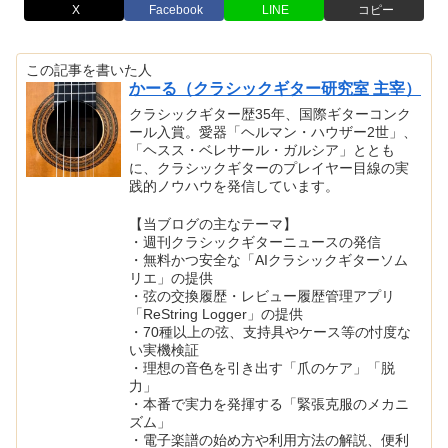
X
Facebook
LINE
コピー
この記事を書いた人
かーる（クラシックギター研究室 主宰）
クラシックギター歴35年、国際ギターコンク
ール入賞。愛器「ヘルマン・ハウザー2世」、
「ヘスス・ベレサール・ガルシア」ととも
に、クラシックギターのプレイヤー目線の実
践的ノウハウを発信しています。
【当ブログの主なテーマ】
・週刊クラシックギターニュースの発信
・無料かつ安全な「AIクラシックギターソム
リエ」の提供
・弦の交換履歴・レビュー履歴管理アプリ
「ReString Logger」の提供
・70種以上の弦、支持具やケース等の忖度な
い実機検証
・理想の音色を引き出す「爪のケア」「脱
力」
・本番で実力を発揮する「緊張克服のメカニ
ズム」
・電子楽譜の始め方や利用方法の解説、便利