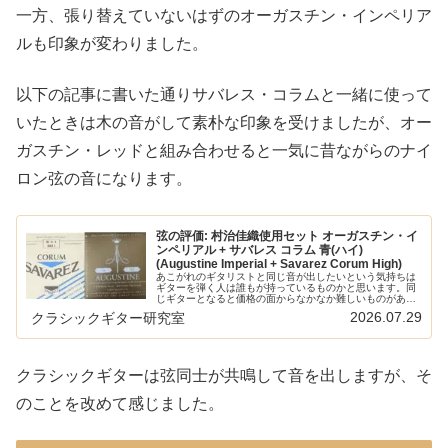
一方、張り替えていないはずのオーガスチン・インペリア
ルも印象が変わりました。
以下の記事に書いた通りサバレス・コラムと一緒に使って
いたときは木の音がして素朴な印象を受けましたが、オー
ガスチン・レッドと組み合わせると一気に昔ながらのナイ
ロン弦の音になります。
弦の評価: 村治佳織使用セット オーガスチン・イ
ンペリアル + サバレス コラム 青(ハイ)
(Augustine Imperial + Savarez Corum High)
あこがれのギタリストと同じ音が出したいという気持ちは
ギターを弾く人は誰もが持っているものかと思います。同
じギターとなると価格の面からなかなか難しいものがあり
ますが、弦であればそれほど高くないので簡単にまねがで
2026.07.29
クラシックギター研究室
きます。そんなあこがれが多いギタ…
クラシックギターは弦同士が共鳴して音を出しますが、そ
のことを改めて感じました。