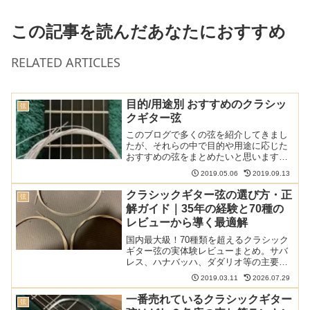
この記事を読んだあなたにおすすめ
RELATED ARTICLES
目的/用途別 おすすめのクラシッ
弦
クギター弦
このブログで多くの弦を紹介してきまし
たが、それらの中で目的や用途に応じた
おすすめの弦をまとめたいと思います。
以下の記事で本ブログの弦のレビュー/感
2019.05.06
2019.09.13
想/情報記事をまとめています基本はプロ
アルテ基本となるのはやはりプロアルテ
クラシックギター弦の選び方・正
弦
かと思います。クラシ...
解ガイド｜35年の経験と70種の
レビューから導く最適解
国内最大級！70種類を超えるクラシック
ギター弦の実体験レビューまとめ。サバ
レス、ハナバッハ、ダダリオ等の主要メ
ーカーから希少なスペイン弦まで網羅。
2019.03.11
2026.07.29
比較早見表やショートカットリンクで、
気になる弦の評価へすぐ辿り着けます。
一番売れているクラシックギター
弦
弦選びに迷う全てのギタリスト必見の保