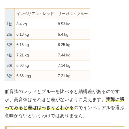
インペリアル・レッド
リーガル・ブルー
1弦
8.4 kg
8.53 kg
2弦
6.18 kg
6.4 kg
3弦
6.16 kg
6.25 kg
4弦
7.21 kg
7.44 kg
5弦
6.93 kg
7.14 kg
6弦
6.68 kgg
7.21 kg
低音弦のレッドとブルーを比べると結構差があるのです
が、高音弦はそれほど差がないように見えます。
実際に張
ってみると差ははっきりとわかる
のでインペリアルを選ぶ
意味がないというわけではありません。