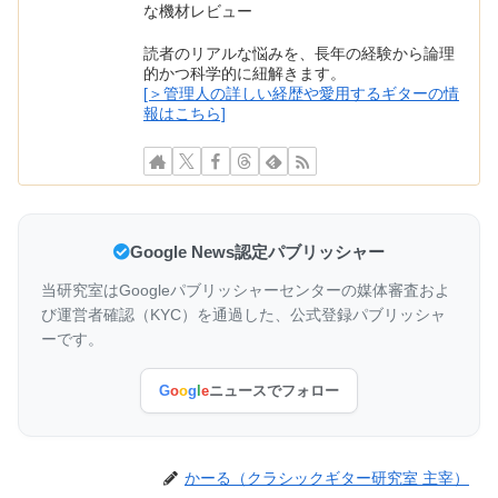
な機材レビュー
読者のリアルな悩みを、長年の経験から論理
的かつ科学的に紐解きます。
[＞管理人の詳しい経歴や愛用するギターの情
報はこちら]
Google News認定パブリッシャー
当研究室はGoogleパブリッシャーセンターの媒体審査およ
び運営者確認（KYC）を通過した、公式登録パブリッシャ
ーです。
G
o
o
g
l
e
ニュースでフォロー
かーる（クラシックギター研究室 主宰）