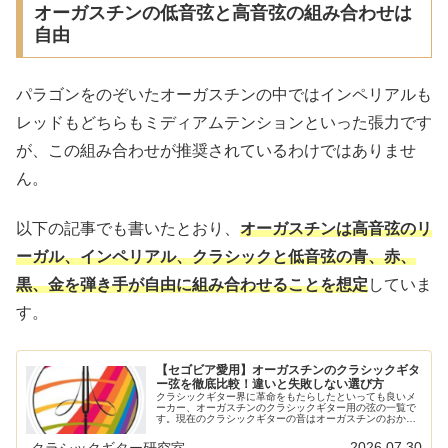
オーガスチンの低音弦と高音弦の組み合わせは
自由
パラゴンをのぞいたオーガスチンの中ではインペリアルも
レッドもどちらもミディアムテンションといった張力です
が、この組み合わせが推奨されているわけではありませ
ん。
以下の記事でも書いたとおり、
オーガスチンは高音弦のリ
ーガル、インペリアル、クラシックと低音弦の青、赤、
黒、金を弾き手が自由に組み合わせることを想定
していま
す。
【セゴビア愛用】オーガスチンのクラシックギタ
ー弦を徹底比較！違いと失敗しない選び方
クラシックギター界に革命をもたらしたといっても良いメ
ーカー、オーガスチンのクラシックギター用の弦の一覧で
す。現在のクラシックギターの音はオーガスチンのおかげ
といってもいいくらい重要な、ナイロンを弦に使うという
ことを最初に行ったのがオーガスチ…
2026.07.30
クラシックギター研究室