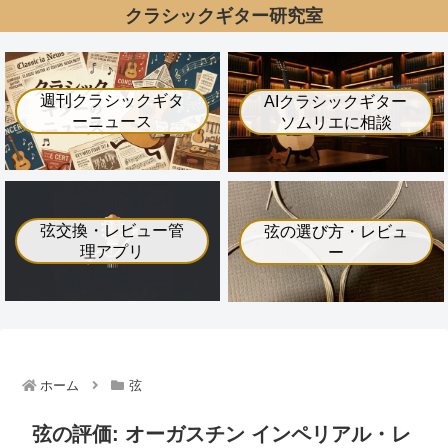
クラシックギター研究室
週刊クラシックギタ
AIクラシックギター
ーニュース
ソムリエに相談
弦交換・レビュー管
弦の選び方・レビュ
理アプリ
ー
ホーム
弦
弦の評価: オーガスチン インペリアル・レ