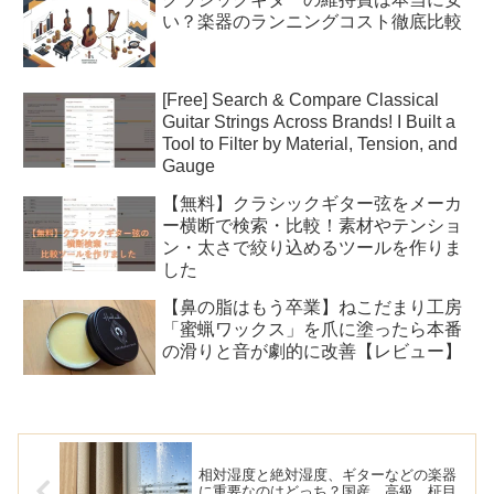
い？楽器のランニングコスト徹底比較
[Free] Search & Compare Classical
Guitar Strings Across Brands! I Built a
Tool to Filter by Material, Tension, and
Gauge
【無料】クラシックギター弦をメーカ
ー横断で検索・比較！素材やテンショ
ン・太さで絞り込めるツールを作りま
した
【鼻の脂はもう卒業】ねこだまり工房
「蜜蝋ワックス」を爪に塗ったら本番
の滑りと音が劇的に改善【レビュー】
相対湿度と絶対湿度、ギターなどの楽器
に重要なのはどっち？国産、高級、柾目