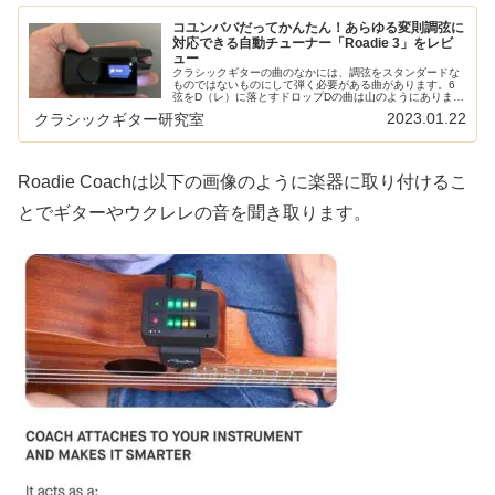
コユンババだってかんたん！あらゆる変則調弦に
対応できる自動チューナー「Roadie 3」をレビ
ュー
クラシックギターの曲のなかには、調弦をスタンダードな
ものではないものにして弾く必要がある曲があります。6
弦をD（レ）に落とすドロップDの曲は山のようにあります
し、ドメニコーニのコユンババに至っては1弦以外すべて
2023.01.22
クラシックギター研究室
調弦が変わります。そのような変...
Roadie Coachは以下の画像のように楽器に取り付けるこ
とでギターやウクレレの音を聞き取ります。