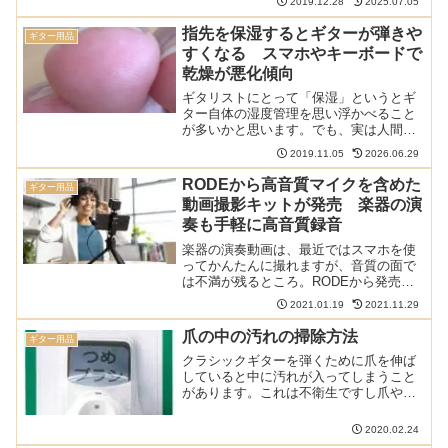
2019.12.28
2025.07.05
ぎれても嫌なので吸盤パーツを買ったと
ころリニューアルされてました。クラシ
指先を保湿するとギターが弾きや
ギター用品
ックギターの足台や...
すくなる スマホやキーボードで
乾燥が悪化傾向
ギタリストにとって「保湿」というとギ
ター自体の湿度管理を思い浮かべること
が多いかと思います。でも、実は人間の
指先の保湿も重要です。右手の指だけで
2019.11.05
2026.06.29
なく、左手の指もです。 ギタリストの爪
に関する記事は以下のまとめを参照くだ
RODEから高音質マイクを含めた
ギター用品
さい: 乾燥するとガサ...
動画撮影キットが発売 楽器の演
奏も手軽に高音質録音
楽器の演奏動画は、最近ではスマホを使
ってかんたんに撮れますが、音質の面で
は不満が残るところ。RODEから発売さ
れる「ブイロガーキット」には高音質マ
2021.01.19
2021.11.29
イクや三脚が含まれ、これを買えば高音
質な演奏動画が手軽に行えます。クラシ
爪の中の汚れの掃除方法
ギター用品
ックギターの演奏をスマ...
クラシックギターを弾くために爪を伸ば
していると中に汚れが入ってしまうこと
があります。これは不衛生ですし爪や皮
膚を傷つけることもあるのできれいにし
たいものです。爪の中の汚れはどのよう
2020.02.24
に取ればいいでしょうか。庭仕事や掃除