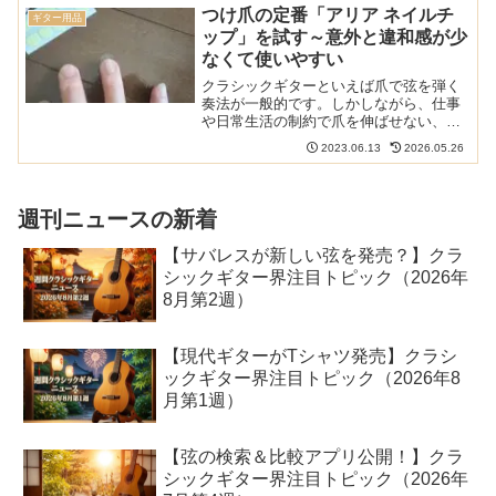
で爪の中に汚れが入るクラ...
つけ爪の定番「アリア ネイルチ
ギター用品
ップ」を試す～意外と違和感が少
なくて使いやすい
クラシックギターといえば爪で弦を弾く
奏法が一般的です。しかしながら、仕事
や日常生活の制約で爪を伸ばせない、本
番前に割れてしまったなど、ときには自
2023.06.13
2026.05.26
分の爪が使えないことがあります。そん
なときに役立つのがつけ爪。ネイルアー
ト用のつけ爪が多数販売さ...
週刊ニュースの新着
【サバレスが新しい弦を発売？】クラ
シックギター界注目トピック（2026年
8月第2週）
【現代ギターがTシャツ発売】クラシ
ックギター界注目トピック（2026年8
月第1週）
【弦の検索＆比較アプリ公開！】クラ
シックギター界注目トピック（2026年