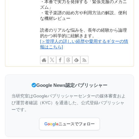
・本番で実力を発揮する「緊張克服のメカニ
ズム」
・電子楽譜の始め方や利用方法の解説、便利
な機材レビュー
読者のリアルな悩みを、長年の経験から論理
的かつ科学的に紐解きます。
[＞管理人の詳しい経歴や愛用するギターの情
報はこちら]
Google News認定パブリッシャー
当研究室はGoogleパブリッシャーセンターの媒体審査およ
び運営者確認（KYC）を通過した、公式登録パブリッシャ
ーです。
G
o
o
g
l
e
ニュースでフォロー