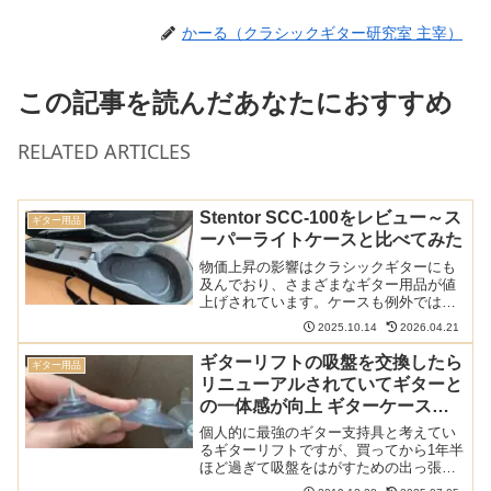
かーる（クラシックギター研究室 主宰）
この記事を読んだあなたにおすすめ
RELATED ARTICLES
Stentor SCC-100をレビュー～ス
ギター用品
ーパーライトケースと比べてみた
物価上昇の影響はクラシックギターにも
及んでおり、さまざまなギター用品が値
上げされています。ケースも例外では無
いですが、一方で安価なケースの需要が
2025.10.14
2026.04.21
生まれており、ちらほらと安いケースが
発売されています。Stentor SCC-100はそ
ギターリフトの吸盤を交換したら
ギター用品
んな安価...
リニューアルされていてギターと
の一体感が向上 ギターケースへ
のおさまりもよくなった
個人的に最強のギター支持具と考えてい
るギターリフトですが、買ってから1年半
ほど過ぎて吸盤をはがすための出っ張り
(タブ)がちぎれそうになってきました。ち