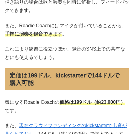
弾き語りの場合は歌と演奏を同時に解析し、フィードバッ
クできます。
また、Roadie Coachにはマイクが付いていることから、
手軽に演奏を録音できます
。
これにより練習に役立つほか、録音のSNS上での共有な
どにも使えるでしょう。
定価は199ドル、kickstarterで144ドルで
購入可能
気になるRoadie Coachの
価格は199ドル（約23,000円）
です。
また、
現在クラウドファンディングのkickstarterで出資が
募られており
、144ドル（約17,000円）で購入できます。