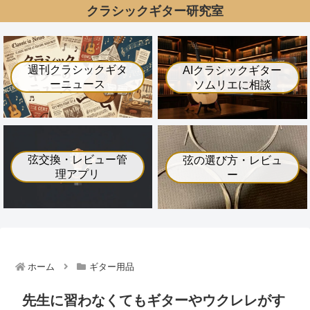
クラシックギター研究室
週刊クラシックギタ
AIクラシックギター
ーニュース
ソムリエに相談
弦交換・レビュー管
弦の選び方・レビュ
理アプリ
ー
ホーム
ギター用品
先生に習わなくてもギターやウクレレがす