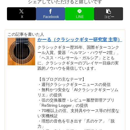
シェアしていただけると嬉しいです
X
Facebook
LINE
コピー
この記事を書いた人
かーる（クラシックギター研究室 主宰）
クラシックギター歴35年、国際ギターコンク
ール入賞。愛器「ヘルマン・ハウザー2世」、
「ヘスス・ベレサール・ガルシア」ととも
に、クラシックギターのプレイヤー目線の実
践的ノウハウを発信しています。
【当ブログの主なテーマ】
・週刊クラシックギターニュースの発信
・無料かつ安全な「AIクラシックギターソム
リエ」の提供
・弦の交換履歴・レビュー履歴管理アプリ
「ReString Logger」の提供
・70種以上の弦、支持具やケース等の忖度な
い実機検証
・理想の音色を引き出す「爪のケア」「脱
力」