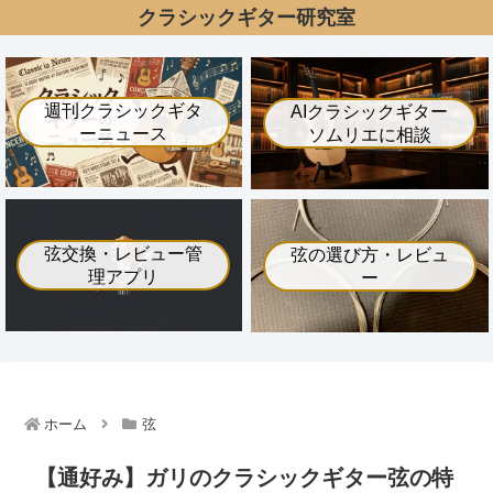
クラシックギター研究室
週刊クラシックギタ
AIクラシックギター
ーニュース
ソムリエに相談
弦交換・レビュー管
弦の選び方・レビュ
理アプリ
ー
ホーム
弦
【通好み】ガリのクラシックギター弦の特