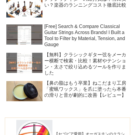
い？楽器のランニングコスト徹底比較
[Free] Search & Compare Classical
Guitar Strings Across Brands! I Built a
Tool to Filter by Material, Tension, and
Gauge
【無料】クラシックギター弦をメーカ
ー横断で検索・比較！素材やテンショ
ン・太さで絞り込めるツールを作りま
した
【鼻の脂はもう卒業】ねこだまり工房
「蜜蝋ワックス」を爪に塗ったら本番
の滑りと音が劇的に改善【レビュー】
【セゴビア愛用】オーガスチンのクラシ