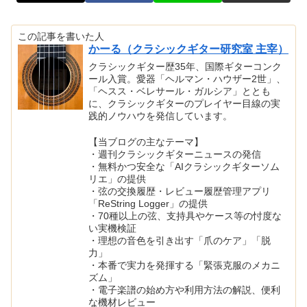
この記事を書いた人
かーる（クラシックギター研究室 主宰）
クラシックギター歴35年、国際ギターコンク
ール入賞。愛器「ヘルマン・ハウザー2世」、
「ヘスス・ベレサール・ガルシア」ととも
に、クラシックギターのプレイヤー目線の実
践的ノウハウを発信しています。
【当ブログの主なテーマ】
・週刊クラシックギターニュースの発信
・無料かつ安全な「AIクラシックギターソム
リエ」の提供
・弦の交換履歴・レビュー履歴管理アプリ
「ReString Logger」の提供
・70種以上の弦、支持具やケース等の忖度な
い実機検証
・理想の音色を引き出す「爪のケア」「脱
力」
・本番で実力を発揮する「緊張克服のメカニ
ズム」
・電子楽譜の始め方や利用方法の解説、便利
な機材レビュー