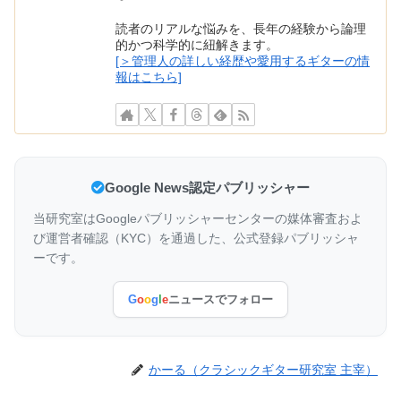
読者のリアルな悩みを、長年の経験から論理
的かつ科学的に紐解きます。
[＞管理人の詳しい経歴や愛用するギターの情
報はこちら]
Google News認定パブリッシャー
当研究室はGoogleパブリッシャーセンターの媒体審査およ
び運営者確認（KYC）を通過した、公式登録パブリッシャ
ーです。
G
o
o
g
l
e
ニュースでフォロー
かーる（クラシックギター研究室 主宰）