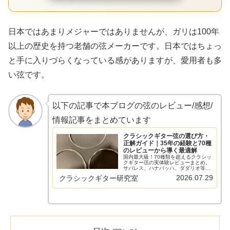
日本ではあまりメジャーではありませんが、ガリは100年
以上の歴史を持つ老舗の弦メーカーです。日本ではちょっ
と手に入りづらくなっている感がありますが、愛用者も多
い弦です。
以下の記事で本ブログの弦のレビュー/感想/
情報記事をまとめています
クラシックギター弦の選び方・
正解ガイド｜35年の経験と70種
のレビューから導く最適解
国内最大級！70種類を超えるクラシッ
クギター弦の実体験レビューまとめ。
サバレス、ハナバッハ、ダダリオ等の
主要メーカーから希少なスペイン弦ま
2026.07.29
クラシックギター研究室
で網羅。比較早見表やショートカット
リンクで、気になる弦の評価へすぐ辿
り着けます。弦選びに迷う全てのギタ
リスト必見の保存版ガイド。