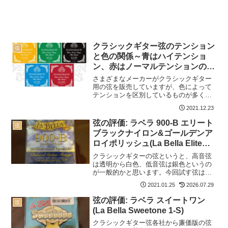
クラシックギター弦のテンション
弦
と色の関係～青はハイテンショ
ン、赤はノーマルテンションのも
のが多い
さまざまなメーカーがクラシックギター
用の弦を販売していますが、色によって
テンションを区別しているものが多くあ
ります。各メーカーのものを比べてみる
2021.12.23
と、ある程度の法則はあるものの、一貫
性はないようです。以下の記事で本ブロ
弦の評価: ラベラ 900-B エリート
弦
グの弦のレビュー/感想/...
ブラックナイロン&ゴールデンア
ロイポリッシュ(La Bella Elite
900-B Black Nylon & Golden
クラシックギターの弦というと、高音弦
Alloy Polished)
は透明から白色、低音弦は銀色というの
が一般的かと思います。今回試す弦はそ
の常識から離れた色となっています。果
2021.01.25
2026.07.29
たしてどのような音がするのでしょう
か。以下の記事で本ブログの弦のレビュ
弦の評価: ラベラ スイートワン
弦
ー/感想/情報記事をまとめ...
(La Bella Sweetone 1-S)
クラシックギター弦各社から廉価版の弦