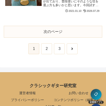
が出ており、普段使いにそのような弦を
選ぶ方も多いかと思います。今回試すの
は日本ではあまりメジャーとは言えな
2021.01.10
2026.07.29
い、ラベラの廉価版弦です。思っていた
よりもずっと品質の高い弦でした。自称
「世界で一番売れているクラ...
次のページ
次
1
2
3
へ
クラシックギター研究室
運営者情報
お問い合わせ
📋
プライバシーポリシー
コンテンツポリシー（編集方針）
弦管理アプリ