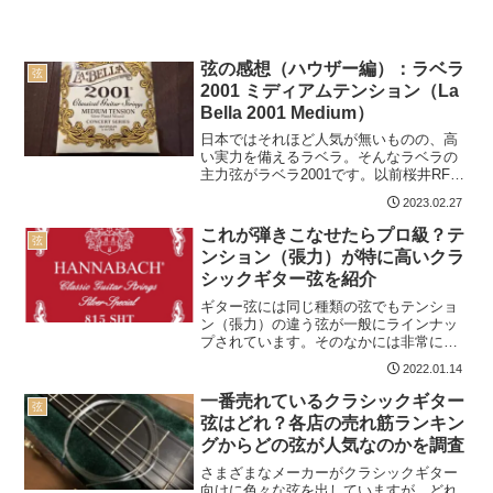
弦の感想（ハウザー編）：ラベラ
弦
2001 ミディアムテンション（La
Bella 2001 Medium）
日本ではそれほど人気が無いものの、高
い実力を備えるラベラ。そんなラベラの
主力弦がラベラ2001です。以前桜井RFを
使っていたときは好印象でしたが、ハウ
2023.02.27
ザーIII世との組み合わせはどうでしょう
か。 以下の記事で本サイトの弦のレビュ
これが弾きこなせたらプロ級？テ
弦
ー（70種類...
ンション（張力）が特に高いクラ
シックギター弦を紹介
ギター弦には同じ種類の弦でもテンショ
ン（張力）の違う弦が一般にラインナッ
プされています。そのなかには非常にテ
ンションが高いものがあり、弾きこなす
2022.01.14
のに苦労するものも。この記事ではハイ
テンション弦のなかでも特にテンション
一番売れているクラシックギター
弦
が高い弦を紹介します。以...
弦はどれ？各店の売れ筋ランキン
グからどの弦が人気なのかを調査
さまざまなメーカーがクラシックギター
向けに色々な弦を出していますが、どれ