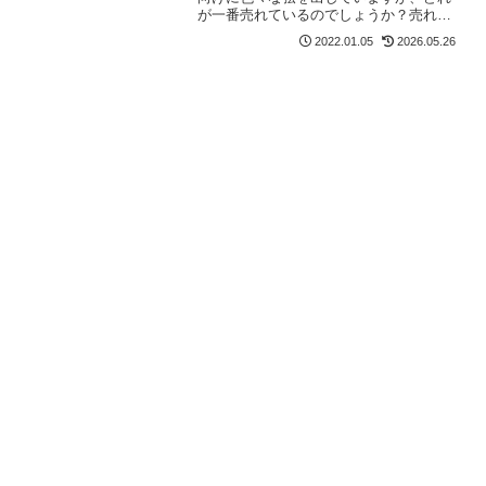
が一番売れているのでしょうか？売れ筋
ランキングを公開している店の情報を調
2022.01.05
2026.05.26
査したところ、一番人気の弦が明らかと
なりました。以下の記事で本ブログの弦
のレビュー/感想/情報記...