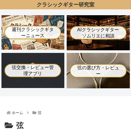
クラシックギター研究室
週刊クラシックギタ
AIクラシックギター
ーニュース
ソムリエに相談
弦交換・レビュー管
弦の選び方・レビュ
理アプリ
ー
ホーム
弦
弦