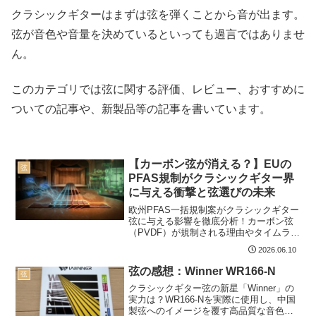
クラシックギターはまずは弦を弾くことから音が出ます。
弦が音色や音量を決めているといっても過言ではありませ
ん。
このカテゴリでは弦に関する評価、レビュー、おすすめに
ついての記事や、新製品等の記事を書いています。
【カーボン弦が消える？】EUの
弦
PFAS規制がクラシックギター界
に与える衝撃と弦選びの未来
欧州PFAS一括規制案がクラシックギター
弦に与える影響を徹底分析！カーボン弦
（PVDF）が規制される理由やタイムライ
ン、サバレスの動向、人気のノブロック
2026.06.10
低音弦の盲点から、移行すべき弦につい
てわかりやすく解説。
弦の感想：Winner WR166-N
弦
クラシックギター弦の新星「Winner」の
実力は？WR166-Nを実際に使用し、中国
製弦へのイメージを覆す高品質な音色と