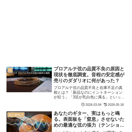
プロアルテ弦の品質不良の原因と
弦
現状を徹底調査。音程の安定感が
売りのダダリオに何があった？
プロアルテ弦の品質不良と在庫不足の真
相とは？「新品なのにイントネーション
が狂う」「3弦が乳白色に濁る」といった
症状の原因、ダダリオ公式が認めた不良
2026.03.04
2026.05.18
ロットの回収、カスタマーサポートによ
る無償交換対応について詳しくまとめま
あなたのギター、実はもっと鳴
初心者向け
した。Amazon等で出回る偽造品との見分
る。表面板を「窒息」させないた
け方や、おすすめの代替弦も比較。
めの最適な弦の張力（テンショ
ン）の科学