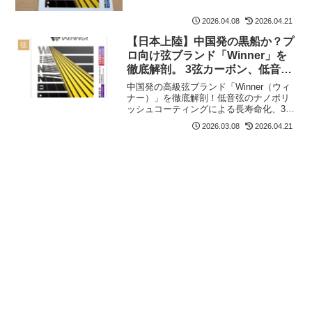
圧倒的なフィンガーノイズの少なさを確
認しました。有名ブランドより安価で高
2026.04.08
2026.04.21
性能な新選択肢を、コンクール受賞奏者
の視点で忖度なく評価します。
【日本上陸】中国発の黒船か？プ
弦
ロ向け弦ブランド「Winner」を
徹底解剖。 3弦カーボン、低音ナ
ノポリッシュコーティングなどト
中国発の高級弦ブランド「Winner（ウィ
レンドを押さえた仕様
ナー）」を徹底解剖！低音弦のナノポリ
ッシュコーティングによる長寿命化、3弦
のみカーボンのハイブリッド仕様など、
2026.03.08
2026.04.21
最新トレンドを抑えた実力派です。テン
ションデータや専門店アウラの評価、欧
米ブランドとの比較も交えて専門家が詳
しく解説します。