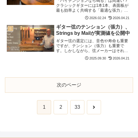
「ハイテンションなら鳴る」は間違い？
クラシックギターには1本1本、表面板が
最も効率よく共鳴する「最適な張力」が
あります。音が詰まる“窒息”状態を防ぎ、
2026.02.24
2026.04.21
豊かな響きを引き出すための選び方を音
響工学の視点で伝授。ミックステンショ
ギター弦のテンション（張力）、
弦
ンの合理性も詳しく紹介します。
Strings by Mailが実測値を公開中
ギター弦の選定には、音色や寿命も重要
ですが、テンション（張力）も重要で
す。しかしながら、弦メーカーはそれぞ
れの基準でテンションを測定しており、
2025.09.30
2026.04.21
メーカーが異なる場合はパッケージや公
式サイトに書かれているテンションを比
較してもあまり当てになりま...
次のページ
次
1
2
33
へ