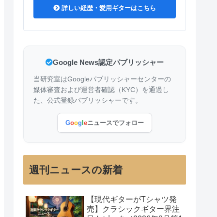
詳しい経歴・愛用ギターはこちら
Google News認定パブリッシャー
当研究室はGoogleパブリッシャーセンターの
媒体審査および運営者確認（KYC）を通過し
た、公式登録パブリッシャーです。
G
o
o
g
l
e
ニュースでフォロー
週刊ニュースの新着
【現代ギターがTシャツ発
売】クラシックギター界注