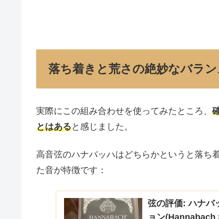
落ち着きと荒さの絶妙なバラン
実際にこの組み合わせを使ってみたところ、
とはある
と感じました。
高音弦のハナバッハはどちらかというと落ち
た音が特徴です：
弦の評価: ハナバ
ョン(Hannabach S