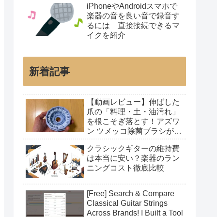
iPhoneやAndroidスマホで
楽器の音を良い音で録音す
るには 直接接続できるマ
イクを紹介
新着記事
【動画レビュー】伸ばした
爪の「料理・土・油汚れ」
を根こそぎ落とす！アズワ
ン ツメッコ除菌ブラシが凄
すぎた
クラシックギターの維持費
は本当に安い？楽器のラン
ニングコスト徹底比較
[Free] Search & Compare
Classical Guitar Strings
Across Brands! I Built a Tool