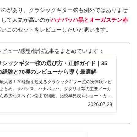
ものがあり、クラシックギター弦も例外ではありませ
として人気が高いのが
ハナバッハ黒とオーガスチン赤
厚いこのセットをレビューしたいと思います。
ビュー/感想/情報記事をまとめています：
ラシックギター弦の選び方・正解ガイド｜35
の経験と70種のレビューから導く最適解
最大級！70種類を超えるクラシックギター弦の実体験レビ
まとめ。サバレス、ハナバッハ、ダダリオ等の主要メーカ
ら希少なスペイン弦まで網羅。比較早見表やショートカッ
ンクで、気になる弦の評価へすぐ辿り着けます。弦選びに
2026.07.29
全てのギタリスト必見の保存版ガイド。