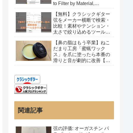
to Filter by Material,
Tension, and Gauge
【無料】クラシックギター
弦をメーカー横断で検索・
比較！素材やテンション・
太さで絞り込めるツールを
作りました
【鼻の脂はもう卒業】ねこ
だまり工房「蜜蝋ワック
ス」を爪に塗ったら本番の
滑りと音が劇的に改善【レ
ビュー】
関連記事
弦の評価: オーガスチン パ