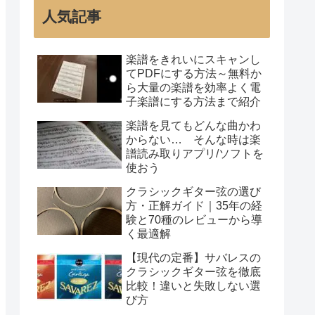
人気記事
楽譜をきれいにスキャンし
てPDFにする方法～無料か
ら大量の楽譜を効率よく電
子楽譜にする方法まで紹介
楽譜を見てもどんな曲かわ
からない… そんな時は楽
譜読み取りアプリ/ソフトを
使おう
クラシックギター弦の選び
方・正解ガイド｜35年の経
験と70種のレビューから導
く最適解
【現代の定番】サバレスの
クラシックギター弦を徹底
比較！違いと失敗しない選
び方