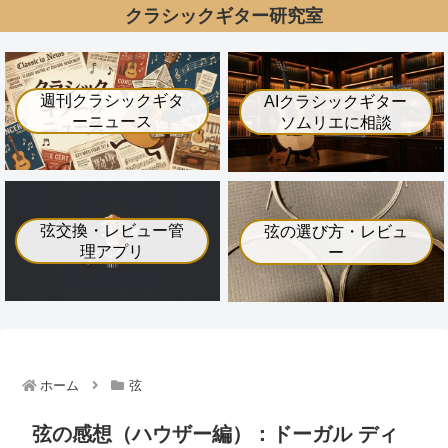
クラシックギター研究室
週刊クラシックギタ
AIクラシックギター
ーニュース
ソムリエに相談
弦交換・レビュー管
弦の選び方・レビュ
理アプリ
ー
ホーム
弦
弦の感想（ハウザー編）：ドーガル ディ