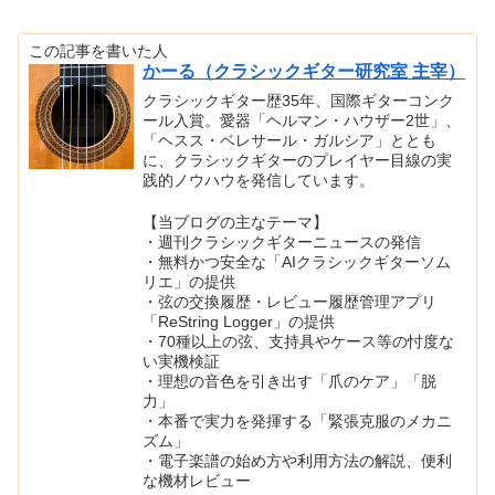
この記事を書いた人
かーる（クラシックギター研究室 主宰）
クラシックギター歴35年、国際ギターコンク
ール入賞。愛器「ヘルマン・ハウザー2世」、
「ヘスス・ベレサール・ガルシア」ととも
に、クラシックギターのプレイヤー目線の実
践的ノウハウを発信しています。
【当ブログの主なテーマ】
・週刊クラシックギターニュースの発信
・無料かつ安全な「AIクラシックギターソム
リエ」の提供
・弦の交換履歴・レビュー履歴管理アプリ
「ReString Logger」の提供
・70種以上の弦、支持具やケース等の忖度な
い実機検証
・理想の音色を引き出す「爪のケア」「脱
力」
・本番で実力を発揮する「緊張克服のメカニ
ズム」
・電子楽譜の始め方や利用方法の解説、便利
な機材レビュー