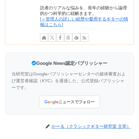
読者のリアルな悩みを、長年の経験から論理
的かつ科学的に紐解きます。
[＞管理人の詳しい経歴や愛用するギターの情
報はこちら]
Google News認定パブリッシャー
当研究室はGoogleパブリッシャーセンターの媒体審査およ
び運営者確認（KYC）を通過した、公式登録パブリッシャ
ーです。
G
o
o
g
l
e
ニュースでフォロー
かーる（クラシックギター研究室 主宰）