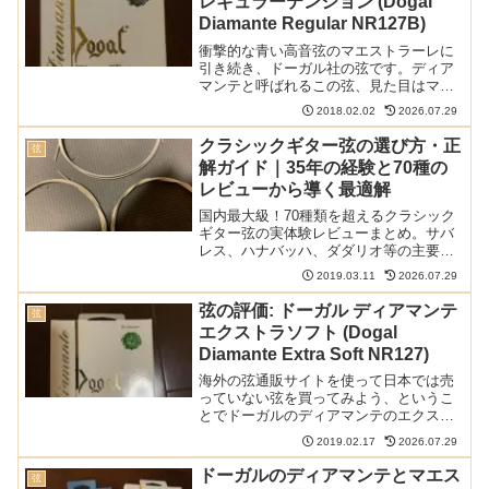
レギュラーテンション (Dogal
Diamante Regular NR127B)
衝撃的な青い高音弦のマエストラーレに
引き続き、ドーガル社の弦です。ディア
マンテと呼ばれるこの弦、見た目はマエ
ストラーレと違って普通です。以下の記
2018.02.02
2026.07.29
事で本ブログの弦のレビュー/感想/情報記
事をまとめています高音弦がカーボン入
クラシックギター弦の選び方・正
弦
りナイロン、低音弦が...
解ガイド｜35年の経験と70種の
レビューから導く最適解
国内最大級！70種類を超えるクラシック
ギター弦の実体験レビューまとめ。サバ
レス、ハナバッハ、ダダリオ等の主要メ
ーカーから希少なスペイン弦まで網羅。
2019.03.11
2026.07.29
比較早見表やショートカットリンクで、
気になる弦の評価へすぐ辿り着けます。
弦の評価: ドーガル ディアマンテ
弦
弦選びに迷う全てのギタリスト必見の保
エクストラソフト (Dogal
存版ガイド。
Diamante Extra Soft NR127)
海外の弦通販サイトを使って日本では売
っていない弦を買ってみよう、というこ
とでドーガルのディアマンテのエクスト
ラソフトテンションを買ってみました。
2019.02.17
2026.07.29
おそらく、クラシックギター弦の中でも
もっともテンションが低いものではない
ドーガルのディアマンテとマエス
弦
でしょうか。以下の記事で...