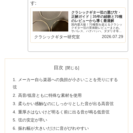
す:
クラシックギター弦の選び方・
正解ガイド｜35年の経験と70種
のレビューから導く最適解
国内最大級！70種類を超えるクラシッ
クギター弦の実体験レビューまとめ。
サバレス、ハナバッハ、ダダリオ等の
主要メーカーから希少なスペイン弦ま
2026.07.29
クラシックギター研究室
で網羅。比較早見表やショートカット
リンクで、気になる弦の評価へすぐ辿
り着けます。弦選びに迷う全てのギタ
リスト必見の保存版ガイド。
目次
メーカー自ら楽器への負担が小さいことを売りにする
弦
高音/低音ともに特殊な素材を使用
柔らかい感触なのにしっかりとした音が出る高音弦
重厚さはないけど明るく前に出る音が鳴る低音弦
弦の安定が早い
振れ幅が大きいだけに音がびれやすい