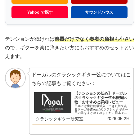
Yahoo!で探す
サウンドハウス
テンションが低ければ
楽器だけでなく奏者の負担も小さい
ので、ギターを楽に弾きたい方にもおすすめのセットとい
えます。
ドーガルのクラシックギター弦についてはこ
ちらの記事もご覧ください：
【テンションの低め】ドーガル
のクラシックギター弦全種類比
較！おすすめと詳細レビュー
日本には比較的最近入ってきた弦であ
るドーガル(Dogal)のクラシックギター
用の弦をまとめてみました。日本では
ディアマンテ(Diamante)とマエストラ
2026.05.29
クラシックギター研究室
ーレ(Maestrale)しか入ってきていませ
んが、他にもいろいろな製品をリリー
スして…