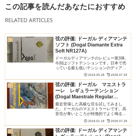
この記事を読んだあなたにおすすめ
RELATED ARTICLES
弦の評価: ドーガル ディアマンテ
弦
ソフト (Dogal Diamante Extra
Soft NR127A)
ドーガルディアマンテのレビュー第3弾。
今回はソフトテンションです。日本で売
っている最も低いテンションのディアマ
ンテですが、エクストラソフトとはかな
2019.05.28
2026.07.29
り違うのでしょうか？以下の記事で本ブ
ログの弦のレビュー/感想/情報記事をまと
弦の評価: ドーガル マエストラ
弦
めています:ディア...
ーレ レギュラーテンション
(Dogal Maestrale Regular
NR168B)
最近登場した高級な弦を試してみまし
た。ドーガルのマエストラーレです。高
音弦が青いところが特徴的でよく鳴る弦
だそうですが。。。結論としてはとにか
2018.01.18
2026.07.29
く個性的な弦でした。以下の記事で本ブ
ログの弦のレビュー/感想/情報記事をまと
弦の評価: ドーガル ディアマンテ
弦
めています：美しいパッ...