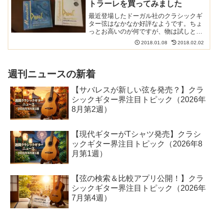
トラーレを買ってみました
最近登場したドーガル社のクラシックギ
ター弦はなかなか好評なようです。ちょ
っとお高いのが何ですが、物は試しとい
うことで買ってみました。しかも、ディ
2018.01.08
2018.02.02
アマンテとマエストラーレの両方。(追
記): マエストラーレを張ってみました。
(追記): ディアマ...
週刊ニュースの新着
【サバレスが新しい弦を発売？】クラ
シックギター界注目トピック（2026年
8月第2週）
【現代ギターがTシャツ発売】クラシ
ックギター界注目トピック（2026年8
月第1週）
【弦の検索＆比較アプリ公開！】クラ
シックギター界注目トピック（2026年
7月第4週）